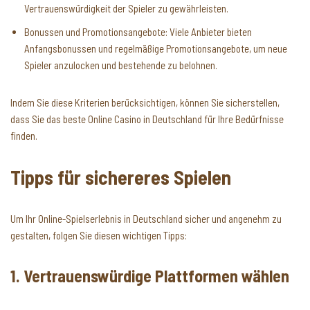
Vertrauenswürdigkeit der Spieler zu gewährleisten.
Bonussen und Promotionsangebote: Viele Anbieter bieten
Anfangsbonussen und regelmäßige Promotionsangebote, um neue
Spieler anzulocken und bestehende zu belohnen.
Indem Sie diese Kriterien berücksichtigen, können Sie sicherstellen,
dass Sie das beste Online Casino in Deutschland für Ihre Bedürfnisse
finden.
Tipps für sichereres Spielen
Um Ihr Online-Spielserlebnis in Deutschland sicher und angenehm zu
gestalten, folgen Sie diesen wichtigen Tipps:
1. Vertrauenswürdige Plattformen wählen