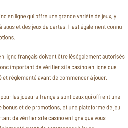
no en ligne qui offre une grande variété de jeux, y
 sous et des jeux de cartes. Il est également connu
otions.
 en ligne français doivent être léségalement autorisés
donc important de vérifier si le casino en ligne que
sé et réglementé avant de commencer à jouer.
 pour les joueurs français sont ceux qui offrent une
e bonus et de promotions, et une plateforme de jeu
tant de vérifier si le casino en ligne que vous