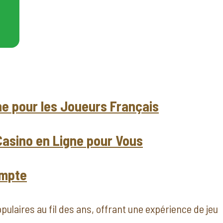
ne pour les Joueurs Français
Casino en Ligne pour Vous
ompte
pulaires au fil des ans, offrant une expérience de jeu