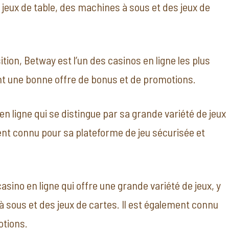
 jeux de table, des machines à sous et des jeux de
ition, Betway est l’un des casinos en ligne les plus
ment une bonne offre de bonus et de promotions.
en ligne qui se distingue par sa grande variété de jeux
ent connu pour sa plateforme de jeu sécurisée et
sino en ligne qui offre une grande variété de jeux, y
 sous et des jeux de cartes. Il est également connu
otions.