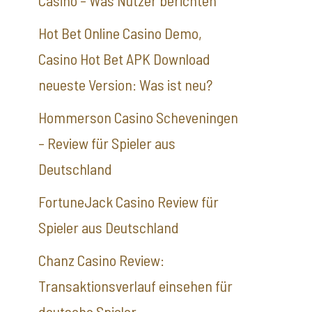
Casino – Was Nutzer berichten
Hot Bet Online Casino Demo,
Casino Hot Bet APK Download
neueste Version: Was ist neu?
Hommerson Casino Scheveningen
– Review für Spieler aus
Deutschland
FortuneJack Casino Review für
Spieler aus Deutschland
Chanz Casino Review:
Transaktionsverlauf einsehen für
deutsche Spieler