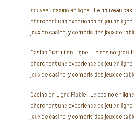
nouveau casino en ligne
: Le nouveau casin
cherchent une expérience de jeu en ligne n
jeux de casino, y compris des jeux de tabl
Casino Gratuit en Ligne : Le casino gratuit
cherchent une expérience de jeu en ligne 
jeux de casino, y compris des jeux de tabl
Casino en Ligne Fiable : Le casino en ligne
cherchent une expérience de jeu en ligne 
jeux de casino, y compris des jeux de tabl