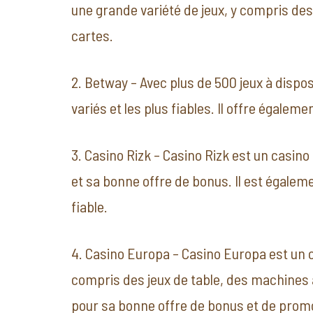
une grande variété de jeux, y compris des
cartes.
2. Betway – Avec plus de 500 jeux à dispos
variés et les plus fiables. Il offre égale
3. Casino Rizk – Casino Rizk est un casino 
et sa bonne offre de bonus. Il est égalem
fiable.
4. Casino Europa – Casino Europa est un ca
compris des jeux de table, des machines à
pour sa bonne offre de bonus et de prom