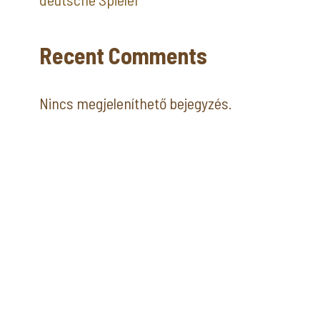
Recent Comments
Nincs megjeleníthető bejegyzés.