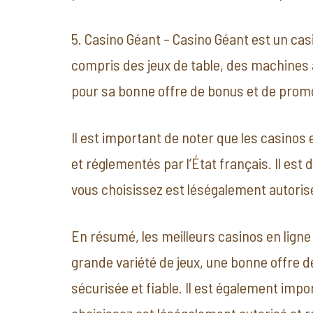
5. Casino Géant – Casino Géant est un casi
compris des jeux de table, des machines à
pour sa bonne offre de bonus et de prom
Il est important de noter que les casinos
et réglementés par l’État français. Il est 
vous choisissez est léségalement autori
En résumé, les meilleurs casinos en ligne
grande variété de jeux, une bonne offre d
sécurisée et fiable. Il est également impor