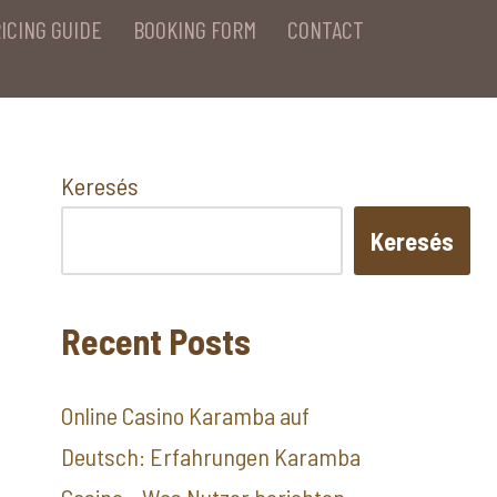
ICING GUIDE
BOOKING FORM
CONTACT
Keresés
Keresés
Recent Posts
Online Casino Karamba auf
Deutsch: Erfahrungen Karamba