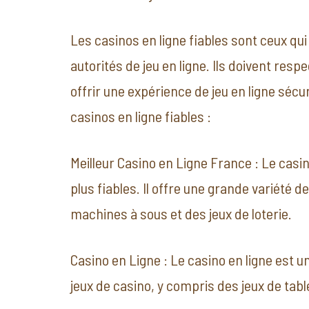
Les casinos en ligne fiables sont ceux qui
autorités de jeu en ligne. Ils doivent resp
offrir une expérience de jeu en ligne séc
casinos en ligne fiables :
Meilleur Casino en Ligne France : Le casin
plus fiables. Il offre une grande variété d
machines à sous et des jeux de loterie.
Casino en Ligne : Le casino en ligne est un
jeux de casino, y compris des jeux de tabl