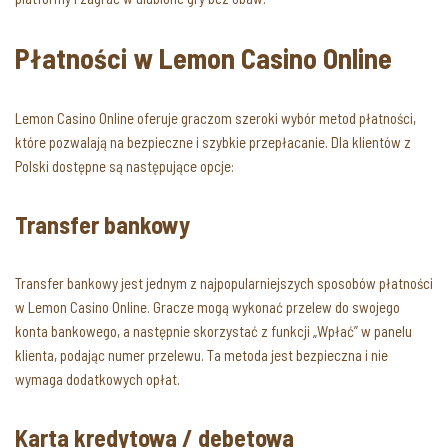
Płatności w Lemon Casino Online
Lemon Casino Online oferuje graczom szeroki wybór metod płatności,
które pozwalają na bezpieczne i szybkie przepłacanie. Dla klientów z
Polski dostępne są następujące opcje:
Transfer bankowy
Transfer bankowy jest jednym z najpopularniejszych sposobów płatności
w Lemon Casino Online. Gracze mogą wykonać przelew do swojego
konta bankowego, a następnie skorzystać z funkcji „Wpłać” w panelu
klienta, podając numer przelewu. Ta metoda jest bezpieczna i nie
wymaga dodatkowych opłat.
Karta kredytowa / debetowa