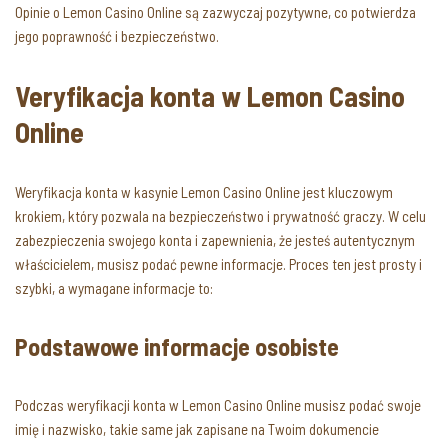
Opinie o Lemon Casino Online są zazwyczaj pozytywne, co potwierdza
jego poprawność i bezpieczeństwo.
Veryfikacja konta w Lemon Casino
Online
Weryfikacja konta w kasynie Lemon Casino Online jest kluczowym
krokiem, który pozwala na bezpieczeństwo i prywatność graczy. W celu
zabezpieczenia swojego konta i zapewnienia, że jesteś autentycznym
właścicielem, musisz podać pewne informacje. Proces ten jest prosty i
szybki, a wymagane informacje to:
Podstawowe informacje osobiste
Podczas weryfikacji konta w Lemon Casino Online musisz podać swoje
imię i nazwisko, takie same jak zapisane na Twoim dokumencie