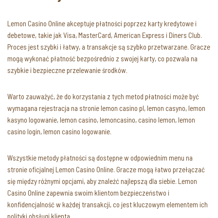
Lemon Casino Online akceptuje płatności poprzez karty kredytowe i
debetowe, takie jak Visa, MasterCard, American Express i Diners Club.
Proces jest szybki i łatwy, a transakcje są szybko przetwarzane. Gracze
mogą wykonać płatność bezpośrednio z swojej karty, co pozwala na
szybkie i bezpieczne przelewanie środków.
Warto zauważyć, że do korzystania z tych metod płatności może być
wymagana rejestracja na stronie lemon casino pl, lemon casyno, lemon
kasyno logowanie, lemon casino, lemoncasino, casino lemon, lemon
casino login, lemon casino logowanie.
Wszystkie metody płatności są dostępne w odpowiednim menu na
stronie oficjalnej Lemon Casino Online. Gracze mogą łatwo przełączać
się między różnymi opcjami, aby znaleźć najlepszą dla siebie. Lemon
Casino Online zapewnia swoim klientom bezpieczeństwo i
konfidencjalność w każdej transakcji, co jest kluczowym elementem ich
polityki obsługi klienta.