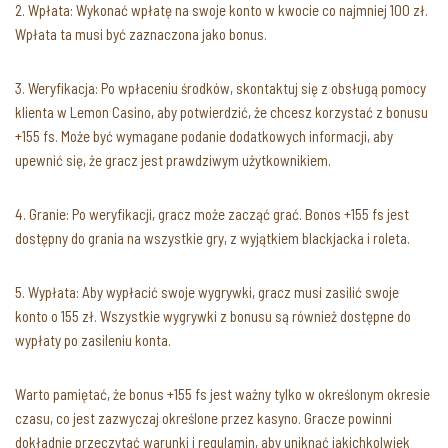
2. Wpłata: Wykonać wpłatę na swoje konto w kwocie co najmniej 100 zł.
Wpłata ta musi być zaznaczona jako bonus.
3. Weryfikacja: Po wpłaceniu środków, skontaktuj się z obsługą pomocy
klienta w Lemon Casino, aby potwierdzić, że chcesz korzystać z bonusu
+155 fs. Może być wymagane podanie dodatkowych informacji, aby
upewnić się, że gracz jest prawdziwym użytkownikiem.
4. Granie: Po weryfikacji, gracz może zacząć grać. Bonos +155 fs jest
dostępny do grania na wszystkie gry, z wyjątkiem blackjacka i roleta.
5. Wypłata: Aby wypłacić swoje wygrywki, gracz musi zasilić swoje
konto o 155 zł. Wszystkie wygrywki z bonusu są również dostępne do
wypłaty po zasileniu konta.
Warto pamiętać, że bonus +155 fs jest ważny tylko w określonym okresie
czasu, co jest zazwyczaj określone przez kasyno. Gracze powinni
dokładnie przeczytać warunki i regulamin, aby uniknąć jakichkolwiek