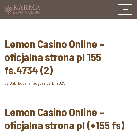
Skip
to
content
Lemon Casino Online –
oficjalna strona pl 155
fs.4734 (2)
by
Gabi Boda
augusztus 13, 2025
Lemon Casino Online –
oficjalna strona pl (+155 fs)