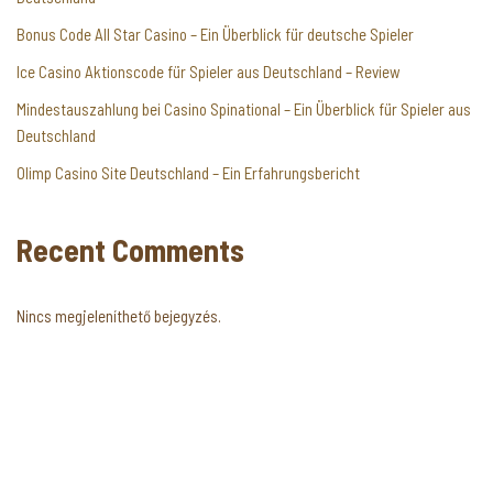
Bonus Code All Star Casino – Ein Überblick für deutsche Spieler
Ice Casino Aktionscode für Spieler aus Deutschland – Review
Mindestauszahlung bei Casino Spinational – Ein Überblick für Spieler aus
Deutschland
Olimp Casino Site Deutschland – Ein Erfahrungsbericht
Recent Comments
Nincs megjeleníthető bejegyzés.