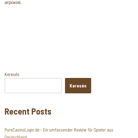
игроков.
Keresés
Keresés
Recent Posts
PureCasinoLogin.de – Ein umfassender Review für Spieler aus
Deutschland