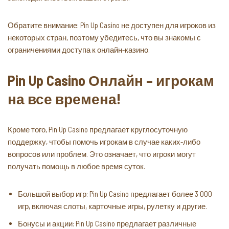
Обратите внимание: Pin Up Casino не доступен для игроков из
некоторых стран, поэтому убедитесь, что вы знакомы с
ограничениями доступа к онлайн-казино.
Pin Up Casino Онлайн – игрокам
на все времена!
Кроме того, Pin Up Casino предлагает круглосуточную
поддержку, чтобы помочь игрокам в случае каких-либо
вопросов или проблем. Это означает, что игроки могут
получать помощь в любое время суток.
Большой выбор игр: Pin Up Casino предлагает более 3 000
игр, включая слоты, карточные игры, рулетку и другие.
Бонусы и акции: Pin Up Casino предлагает различные