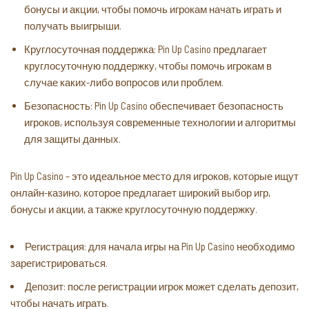
бонусы и акции, чтобы помочь игрокам начать играть и
получать выигрыши.
Круглосуточная поддержка: Pin Up Casino предлагает
круглосуточную поддержку, чтобы помочь игрокам в
случае каких-либо вопросов или проблем.
Безопасность: Pin Up Casino обеспечивает безопасность
игроков, используя современные технологии и алгоритмы
для защиты данных.
Pin Up Casino – это идеальное место для игроков, которые ищут
онлайн-казино, которое предлагает широкий выбор игр,
бонусы и акции, а также круглосуточную поддержку.
Регистрация: для начала игры на Pin Up Casino необходимо
зарегистрироваться.
Депозит: после регистрации игрок может сделать депозит,
чтобы начать играть.