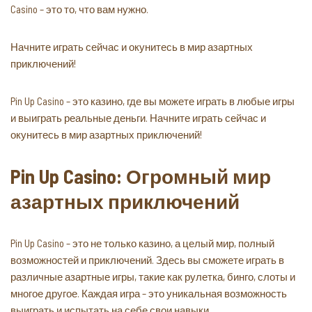
Casino – это то, что вам нужно.
Начните играть сейчас и окунитесь в мир азартных
приключений!
Pin Up Casino – это казино, где вы можете играть в любые игры
и выиграть реальные деньги. Начните играть сейчас и
окунитесь в мир азартных приключений!
Pin Up Casino: Огромный мир
азартных приключений
Pin Up Casino – это не только казино, а целый мир, полный
возможностей и приключений. Здесь вы сможете играть в
различные азартные игры, такие как рулетка, бинго, слоты и
многое другое. Каждая игра – это уникальная возможность
выиграть и испытать на себе свои навыки.