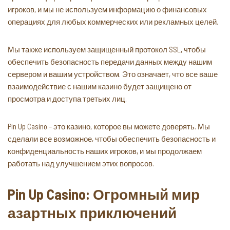
игроков, и мы не используем информацию о финансовых
операциях для любых коммерческих или рекламных целей.
Мы также используем защищенный протокол SSL, чтобы
обеспечить безопасность передачи данных между нашим
сервером и вашим устройством. Это означает, что все ваше
взаимодействие с нашим казино будет защищено от
просмотра и доступа третьих лиц.
Pin Up Casino – это казино, которое вы можете доверять. Мы
сделали все возможное, чтобы обеспечить безопасность и
конфиденциальность наших игроков, и мы продолжаем
работать над улучшением этих вопросов.
Pin Up Casino: Огромный мир
азартных приключений