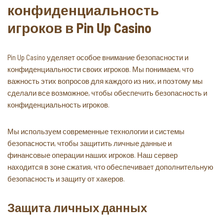
конфиденциальность
игроков в Pin Up Casino
Pin Up Casino уделяет особое внимание безопасности и
конфиденциальности своих игроков. Мы понимаем, что
важность этих вопросов для каждого из них, и поэтому мы
сделали все возможное, чтобы обеспечить безопасность и
конфиденциальность игроков.
Мы используем современные технологии и системы
безопасности, чтобы защитить личные данные и
финансовые операции наших игроков. Наш сервер
находится в зоне сжатия, что обеспечивает дополнительную
безопасность и защиту от хакеров.
Защита личных данных