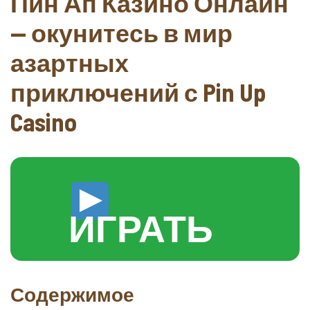
Пин Ап Казино Онлайн
— окунитесь в мир
азартных
приключений с Pin Up
Casino
ИГРАТЬ
Содержимое