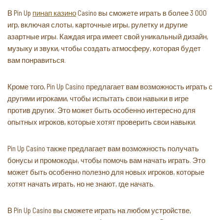
В Pin Up
пинап казино
Casino вы сможете играть в более 3 000
игр, включая слоты, карточные игры, рулетку и другие
азартные игры. Каждая игра имеет свой уникальный дизайн,
музыку и звуки, чтобы создать атмосферу, которая будет
вам понравиться.
Кроме того, Pin Up Casino предлагает вам возможность играть с
другими игроками, чтобы испытать свои навыки в игре
против других. Это может быть особенно интересно для
опытных игроков, которые хотят проверить свои навыки.
Pin Up Casino также предлагает вам возможность получать
бонусы и промокоды, чтобы помочь вам начать играть. Это
может быть особенно полезно для новых игроков, которые
хотят начать играть, но не знают, где начать.
В Pin Up Casino вы сможете играть на любом устройстве,