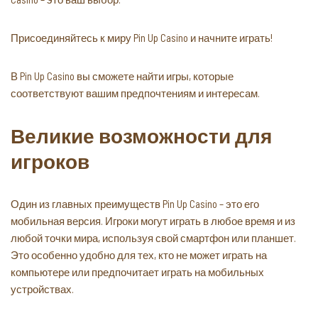
Присоединяйтесь к миру Pin Up Casino и начните играть!
В Pin Up Casino вы сможете найти игры, которые
соответствуют вашим предпочтениям и интересам.
Великие возможности для
игроков
Один из главных преимуществ Pin Up Casino – это его
мобильная версия. Игроки могут играть в любое время и из
любой точки мира, используя свой смартфон или планшет.
Это особенно удобно для тех, кто не может играть на
компьютере или предпочитает играть на мобильных
устройствах.