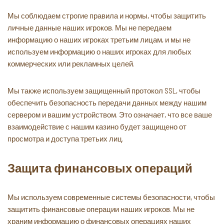
Мы соблюдаем строгие правила и нормы, чтобы защитить
личные данные наших игроков. Мы не передаем
информацию о наших игроках третьим лицам, и мы не
используем информацию о наших игроках для любых
коммерческих или рекламных целей.
Мы также используем защищенный протокол SSL, чтобы
обеспечить безопасность передачи данных между нашим
сервером и вашим устройством. Это означает, что все ваше
взаимодействие с нашим казино будет защищено от
просмотра и доступа третьих лиц.
Защита финансовых операций
Мы используем современные системы безопасности, чтобы
защитить финансовые операции наших игроков. Мы не
храним информацию о финансовых операциях наших