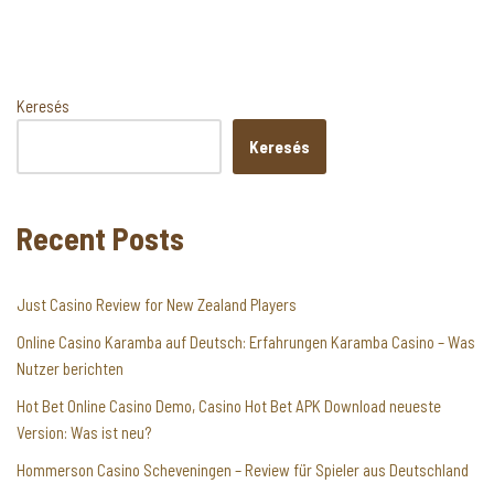
Keresés
Keresés
Recent Posts
Just Casino Review for New Zealand Players
Online Casino Karamba auf Deutsch: Erfahrungen Karamba Casino – Was
Nutzer berichten
Hot Bet Online Casino Demo, Casino Hot Bet APK Download neueste
Version: Was ist neu?
Hommerson Casino Scheveningen – Review für Spieler aus Deutschland