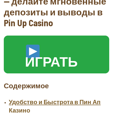
— делайте мгновенные
депозиты и выводы в
Pin Up Casino
ИГРАТЬ
Содержимое
Удобство и Быстрота в Пин Ап
Казино