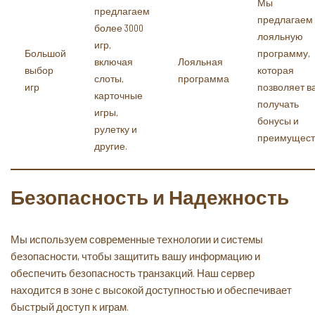
Мы
предлагаем
предлагаем
более 3000
лояльную
игр,
Большой
программу,
включая
Лояльная
выбор
которая
слоты,
программа
игр
позволяет в
карточные
получать
игры,
бонусы и
рулетку и
преимущест
другие.
Безопасность и Надежность
Мы используем современные технологии и системы
безопасности, чтобы защитить вашу информацию и
обеспечить безопасность транзакций. Наш сервер
находится в зоне с высокой доступностью и обеспечивает
быстрый доступ к играм.