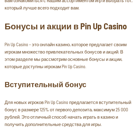
вам ознакомиться с нашим ассортиментом игр и выбрать тот,
который лучше всего подходит вам.
Бонусы и акции в Pin Up Casino
Pin Up Casino – это онлайн казино, которое предлагает своим
игрокам множество привлекательных бонусов и акций. В
этом разделе мы рассмотрим основные бонусы и акции,
которые доступны игрокам Pin Up Casino.
Вступительный бонус
Для новых игроков Pin Up Casino предлагается вступительный
бонус в размере 125% от первого депозита, максимум 25 000
рублей. Это отличный способ начать играть в казино и
получить дополнительные средства для игры.