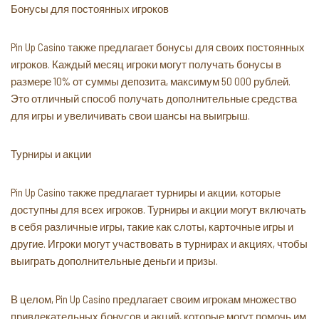
Бонусы для постоянных игроков
Pin Up Casino также предлагает бонусы для своих постоянных
игроков. Каждый месяц игроки могут получать бонусы в
размере 10% от суммы депозита, максимум 50 000 рублей.
Это отличный способ получать дополнительные средства
для игры и увеличивать свои шансы на выигрыш.
Турниры и акции
Pin Up Casino также предлагает турниры и акции, которые
доступны для всех игроков. Турниры и акции могут включать
в себя различные игры, такие как слоты, карточные игры и
другие. Игроки могут участвовать в турнирах и акциях, чтобы
выиграть дополнительные деньги и призы.
В целом, Pin Up Casino предлагает своим игрокам множество
привлекательных бонусов и акций, которые могут помочь им