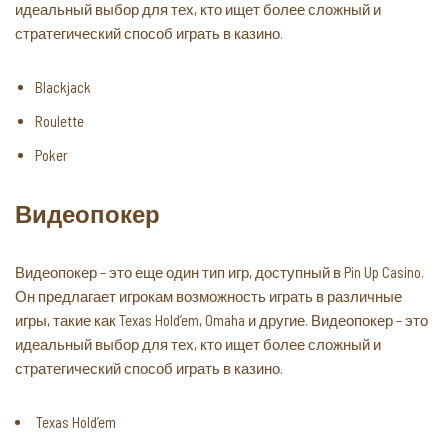
идеальный выбор для тех, кто ищет более сложный и
стратегический способ играть в казино.
Blackjack
Roulette
Poker
Видеопокер
Видеопокер – это еще один тип игр, доступный в Pin Up Casino.
Он предлагает игрокам возможность играть в различные
игры, такие как Texas Hold’em, Omaha и другие. Видеопокер – это
идеальный выбор для тех, кто ищет более сложный и
стратегический способ играть в казино.
Texas Hold’em