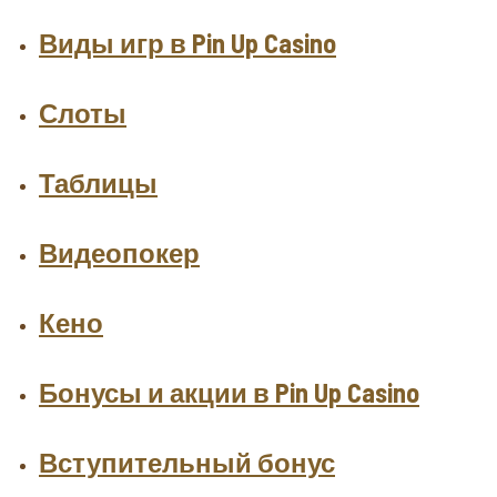
Виды игр в Pin Up Casino
Слоты
Таблицы
Видеопокер
Кено
Бонусы и акции в Pin Up Casino
Вступительный бонус