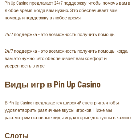
Pin Up Casino предлагает 24/7 поддержку, чтобы помочь вам в
любое время, когда вам нужно. Это обеспечивает вам
помощь и поддержку в любое время.
24/7 поддержка – это возможность получить помощь
24/7 поддержка – это возможность получить помощь, когда
вам это нужно. Это обеспечивает вам комфорт и
уверенность в игре.
Виды игр в Pin Up Casino
В Pin Up Casino предлагается широкий спектр игр, чтобы
удовлетворить различные вкусы игроков. Ниже мы
рассмотрим основные виды игр, которые доступны в казино.
Слоты