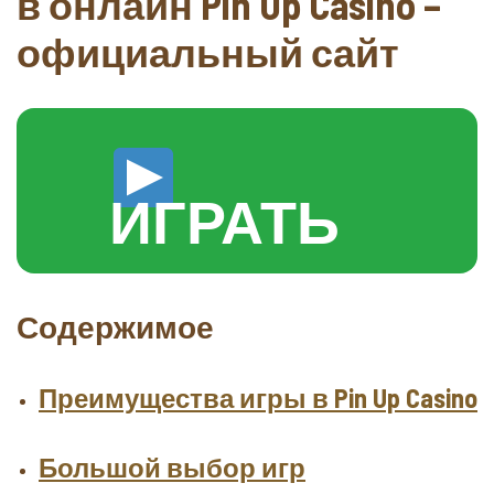
в онлайн Pin Up Casino –
официальный сайт
ИГРАТЬ
Содержимое
Преимущества игры в Pin Up Casino
Большой выбор игр