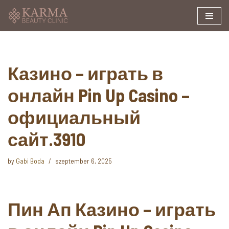
Skip
to
content
Казино – играть в
онлайн Pin Up Casino –
официальный
сайт.3910
by
Gabi Boda
szeptember 6, 2025
Пин Ап Казино – играть