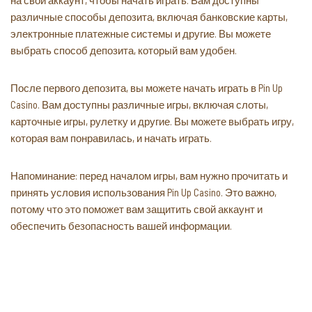
на свой аккаунт, чтобы начать играть. Вам доступны
различные способы депозита, включая банковские карты,
электронные платежные системы и другие. Вы можете
выбрать способ депозита, который вам удобен.
После первого депозита, вы можете начать играть в Pin Up
Casino. Вам доступны различные игры, включая слоты,
карточные игры, рулетку и другие. Вы можете выбрать игру,
которая вам понравилась, и начать играть.
Напоминание: перед началом игры, вам нужно прочитать и
принять условия использования Pin Up Casino. Это важно,
потому что это поможет вам защитить свой аккаунт и
обеспечить безопасность вашей информации.