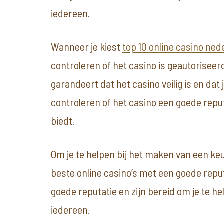
iedereen.
Wanneer je kiest
top 10 online casino ned
controleren of het casino is geautorisee
garandeert dat het casino veilig is en dat j
controleren of het casino een goede repu
biedt.
Om je te helpen bij het maken van een ke
beste online casino’s met een goede repu
goede reputatie en zijn bereid om je te he
iedereen.