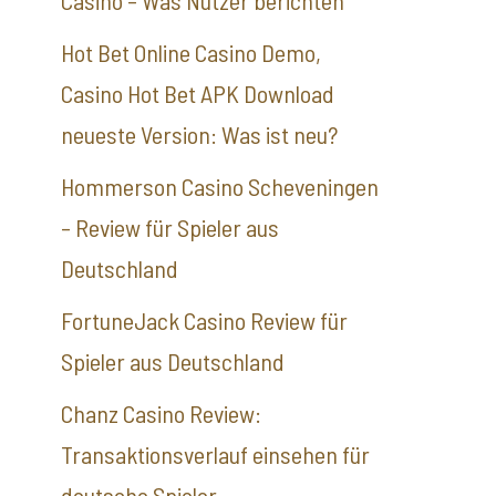
Casino – Was Nutzer berichten
Hot Bet Online Casino Demo,
Casino Hot Bet APK Download
neueste Version: Was ist neu?
Hommerson Casino Scheveningen
– Review für Spieler aus
Deutschland
FortuneJack Casino Review für
Spieler aus Deutschland
Chanz Casino Review:
Transaktionsverlauf einsehen für
deutsche Spieler