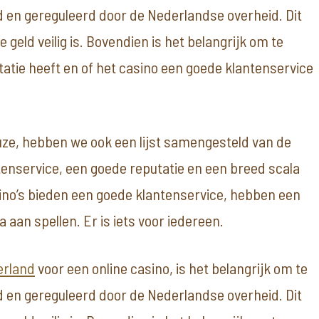
rd en gereguleerd door de Nederlandse overheid. Dit
e geld veilig is. Bovendien is het belangrijk om te
tatie heeft en of het casino een goede klantenservice
uze, hebben we ook een lijst samengesteld van de
tenservice, een goede reputatie en een breed scala
sino’s bieden een goede klantenservice, hebben een
 aan spellen. Er is iets voor iedereen.
erland
voor een online casino, is het belangrijk om te
rd en gereguleerd door de Nederlandse overheid. Dit