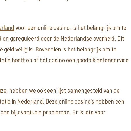
erland
voor een online casino, is het belangrijk om te
rd en gereguleerd door de Nederlandse overheid. Dit
e geld veilig is. Bovendien is het belangrijk om te
tatie heeft en of het casino een goede klantenservice
uze, hebben we ook een lijst samengesteld van de
tatie in Nederland. Deze online casino’s hebben een
lpen bij eventuele problemen. Er is iets voor