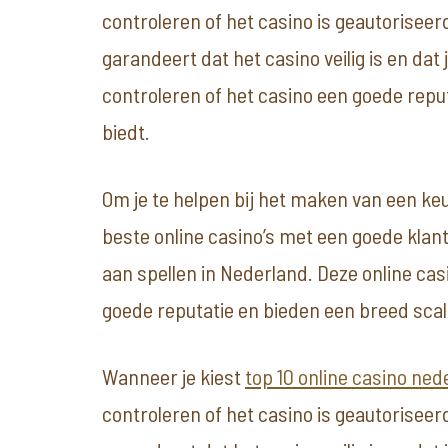
controleren of het casino is geautorisee
garandeert dat het casino veilig is en dat j
controleren of het casino een goede repu
biedt.
Om je te helpen bij het maken van een ke
beste online casino’s met een goede klan
aan spellen in Nederland. Deze online ca
goede reputatie en bieden een breed scala
Wanneer je kiest
top 10 online casino ned
controleren of het casino is geautorisee