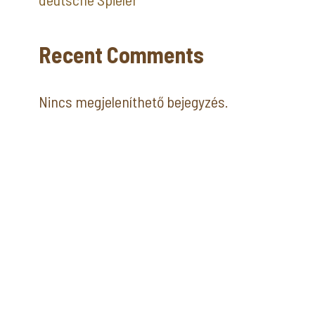
Recent Comments
Nincs megjeleníthető bejegyzés.