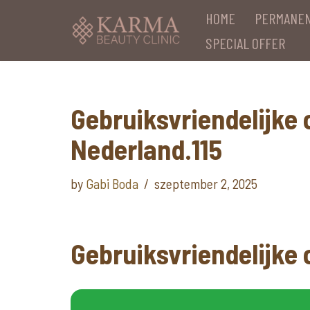
HOME
PERMANEN
Skip
SPECIAL OFFER
to
content
Gebruiksvriendelijke 
Nederland.115
by
Gabi Boda
szeptember 2, 2025
Gebruiksvriendelijke 