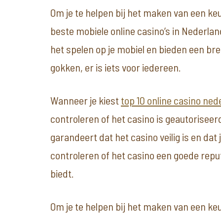
Om je te helpen bij het maken van een ke
beste mobiele online casino’s in Nederlan
het spelen op je mobiel en bieden een bre
gokken, er is iets voor iedereen.
Wanneer je kiest
top 10 online casino ned
controleren of het casino is geautorisee
garandeert dat het casino veilig is en dat j
controleren of het casino een goede repu
biedt.
Om je te helpen bij het maken van een ke