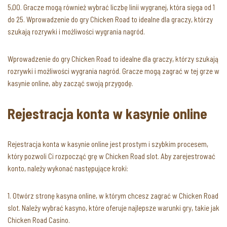
5,00. Gracze mogą również wybrać liczbę linii wygranej, która sięga od 1
do 25. Wprowadzenie do gry Chicken Road to idealne dla graczy, którzy
szukają rozrywki i możliwości wygrania nagród.
Wprowadzenie do gry Chicken Road to idealne dla graczy, którzy szukają
rozrywki i możliwości wygrania nagród. Gracze mogą zagrać w tej grze w
kasynie online, aby zacząć swoją przygodę.
Rejestracja konta w kasynie online
Rejestracja konta w kasynie online jest prostym i szybkim procesem,
który pozwoli Ci rozpocząć grę w Chicken Road slot. Aby zarejestrować
konto, należy wykonać następujące kroki:
1. Otwórz stronę kasyna online, w którym chcesz zagrać w Chicken Road
slot. Należy wybrać kasyno, które oferuje najlepsze warunki gry, takie jak
Chicken Road Casino.