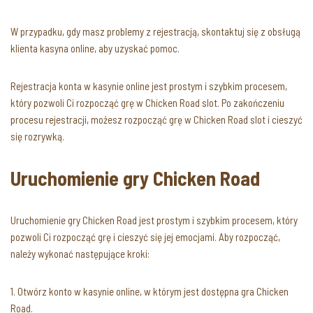
W przypadku, gdy masz problemy z rejestracją, skontaktuj się z obsługą
klienta kasyna online, aby uzyskać pomoc.
Rejestracja konta w kasynie online jest prostym i szybkim procesem,
który pozwoli Ci rozpocząć grę w Chicken Road slot. Po zakończeniu
procesu rejestracji, możesz rozpocząć grę w Chicken Road slot i cieszyć
się rozrywką.
Uruchomienie gry Chicken Road
Uruchomienie gry Chicken Road jest prostym i szybkim procesem, który
pozwoli Ci rozpocząć grę i cieszyć się jej emocjami. Aby rozpocząć,
należy wykonać następujące kroki:
1. Otwórz konto w kasynie online, w którym jest dostępna gra Chicken
Road.