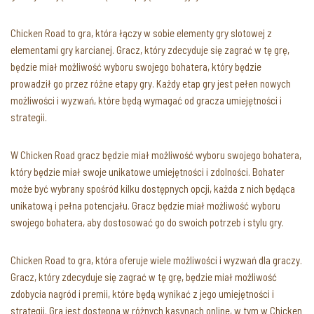
Chicken Road to gra, która łączy w sobie elementy gry slotowej z
elementami gry karcianej. Gracz, który zdecyduje się zagrać w tę grę,
będzie miał możliwość wyboru swojego bohatera, który będzie
prowadził go przez różne etapy gry. Każdy etap gry jest pełen nowych
możliwości i wyzwań, które będą wymagać od gracza umiejętności i
strategii.
W Chicken Road gracz będzie miał możliwość wyboru swojego bohatera,
który będzie miał swoje unikatowe umiejętności i zdolności. Bohater
może być wybrany spośród kilku dostępnych opcji, każda z nich będąca
unikatową i pełna potencjału. Gracz będzie miał możliwość wyboru
swojego bohatera, aby dostosować go do swoich potrzeb i stylu gry.
Chicken Road to gra, która oferuje wiele możliwości i wyzwań dla graczy.
Gracz, który zdecyduje się zagrać w tę grę, będzie miał możliwość
zdobycia nagród i premii, które będą wynikać z jego umiejętności i
strategii. Gra jest dostępna w różnych kasynach online, w tym w Chicken