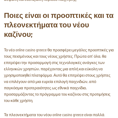
Ποιες είναι οι προοπτικές και τα
πλεονεκτήματα του νέου
καζίνου;
Το νέο online casino greece θα προσφέρει μεγάλες προοπτικές για
τους πεισμένους και τους νέους χρήστες. Πρώτα απ’ όλα, θα
επιτρέψει την προσαρμογή στις τεχνολογικές ανάγκες των
ελληνικών χρηστών, παρέχοντας μια απλή και εύκολη να
χρησιμοποιηθεί πλατφόρμα. Αυτό θα επιτρέψει στους χρήστες
να επιλέγουν από μια ευρεία επιλογή παιχνιδιών, από
παγκόσμια προτεραιότητες ως εθνικά παιχνίδια,
προσαρμόζοντας το πρόγραμμα του καζίνου στις προτιμήσεις
του κάθε χρήστη.
Τα πλεονεκτήματα του νέου online casino greece είναι πολλά.