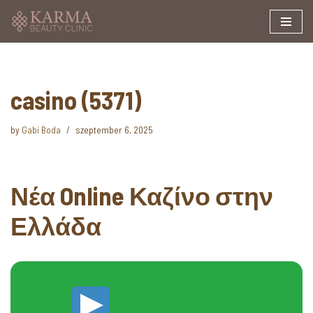
Skip
to
content
casino (5371)
by
Gabi Boda
szeptember 6, 2025
Νέα Online Καζίνο στην
Ελλάδα