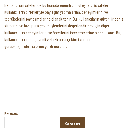
Bahis forum siteleri de bu konuda önemli bir rol oynar. Bu siteler,
kullanıcıların birbirleriyle paylaşım yapmalarına, deneyimlerini ve
tecrübelerini paylaşmalarına olanak tanır. Bu, kullanıcıların güvenilir bahis
sitelerini ve hızlı para çekim işlemlerini değerlendirmek için diğer
kullanıcıların deneyimlerini ve önerilerini incelemelerine olanak tanır. Bu,
kullanıcıların daha güvenli ve hızlı para çekim işlemlerini
gerçekleştirebilmelerine yardımcı olur.
Keresés
Keresés