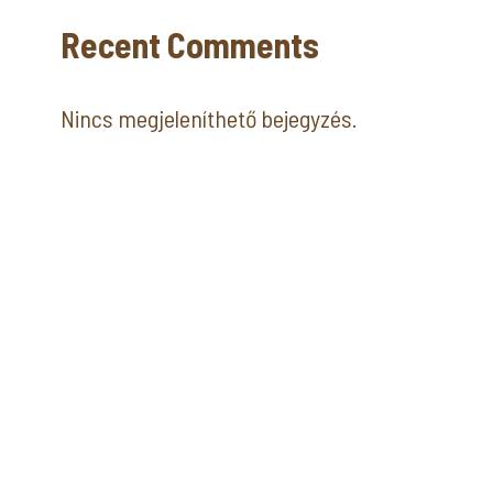
Recent Comments
Nincs megjeleníthető bejegyzés.