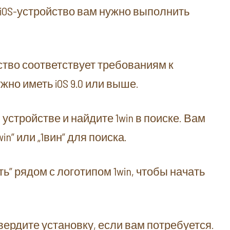
 iOS-устройство вам нужно выполнить
йство соответствует требованиям к
жно иметь iOS 9.0 или выше.
 устройстве и найдите 1win в поиске. Вам
n” или „1вин” для поиска.
ть” рядом с логотипом 1win, чтобы начать
твердите установку, если вам потребуется.