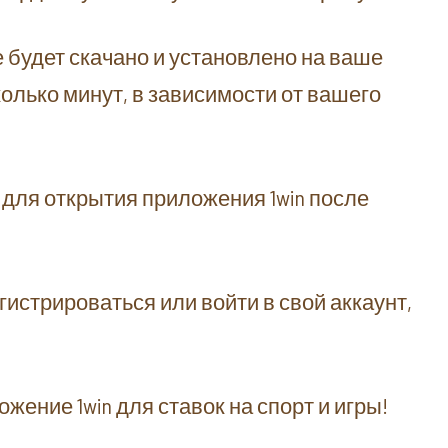
 будет скачано и установлено на ваше
колько минут, в зависимости от вашего
” для открытия приложения 1win после
гистрироваться или войти в свой аккаунт,
жение 1win для ставок на спорт и игры!