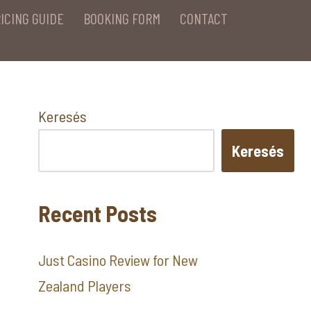
ICING GUIDE
BOOKING FORM
CONTACT
Keresés
Keresés
Recent Posts
Just Casino Review for New
Zealand Players