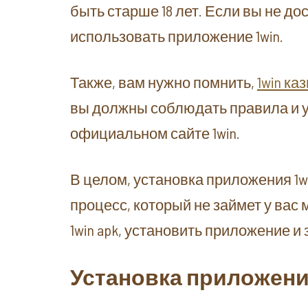
быть старше 18 лет. Если вы не до
использовать приложение 1win.
Также, вам нужно помнить,
1win ка
вы должны соблюдать правила и у
официальном сайте 1win.
В целом, установка приложения 1wi
процесс, который не займет у вас
1win apk, установить приложение и
Установка приложения 