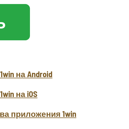
Ь
in на Android
win на iOS
ва приложения 1win