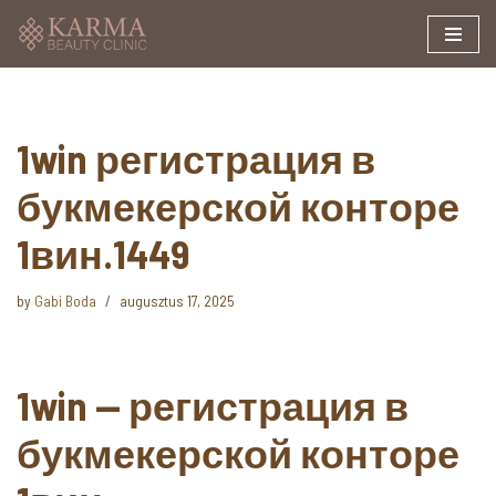
Skip
to
content
1win регистрация в
букмекерской конторе
1вин.1449
by
Gabi Boda
augusztus 17, 2025
1win — регистрация в
букмекерской конторе