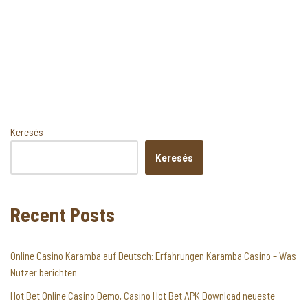
Keresés
Keresés
Recent Posts
Online Casino Karamba auf Deutsch: Erfahrungen Karamba Casino – Was
Nutzer berichten
Hot Bet Online Casino Demo, Casino Hot Bet APK Download neueste