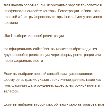
Для начала работы с 1вин необходимо зарегистрироваться
на официальном сайте конторы. Регистрация на 1вин – это
простой и быстрый процесс, который не займет у вас много
времени.
Шаг 1: выберите способ регистрации
На официальном сайте 1вин вы можете выбрать один из
двух способов регистрации: через форму регистрации или
через социальные сети.
Если вы выбрали первый способ, вам нужно заполнить
форму регистрации, указав свои личные данные, такие как
имя, фамилия, дата рождения, адрес электронной почты и
телефон.
Если вы выбрали второй способ, вам нужно авторизоваться