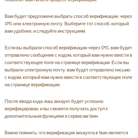
Вам будет предложено выбрать способ верификации: через
SMS или электронную почту. Выберите тот способ, который
вам удобнее, и следуйте инструкциям.
Если вы выбрали способ верификации через SMS, вам будет
отправлено сообщение с кодом, который вам нужно ввести в
соответствующее поле на странице верификации. Если вы
выбрали электронную почту, вам будет отправлено письмо
с кодом, который вам нужно ввести в соответствующее поле
на странице верификации.
После ввода кода, ваш аккаунт будет успешно
верифицирован, и вы сможете получать доступ к
дополнительным функциям и сервисам 1вин.
Важно помнить, что верификация аккаунта в 1вин является