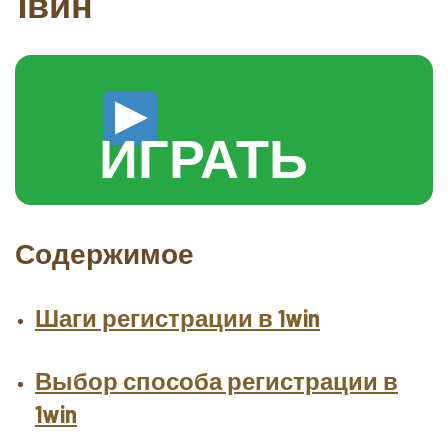
1вин
ИГРАТЬ
Содержимое
Шаги регистрации в 1win
Выбор способа регистрации в
1win