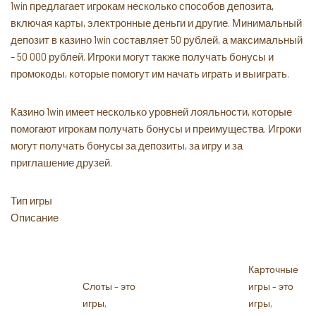
1win предлагает игрокам несколько способов депозита,
включая карты, электронные деньги и другие. Минимальный
депозит в казино 1win составляет 50 рублей, а максимальный
– 50 000 рублей. Игроки могут также получать бонусы и
промокоды, которые помогут им начать играть и выиграть.
Казино 1win имеет несколько уровней лояльности, которые
помогают игрокам получать бонусы и преимущества. Игроки
могут получать бонусы за депозиты, за игру и за
приглашение друзей.
Тип игры
Описание
Карточные
Слоты – это
игры – это
игры,
игры,