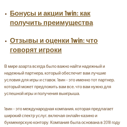
Бонусы и акции 1win: как
получить преимущества
Отзывы и оценки 1win: что
говорят игроки
В мире азарта всегда было важно найти надежный и
надежный партнера, который обеспечит вам лучшие
условия для игры и ставок. 1вин – это именно тот партнер,
который может предложить вам все, что вам нужно для
успешной игры и получения выигрыша.
1вин – это международная компания, которая предлагает
широкий спектр услуг, включая онлайн-казино и
букмекерскую контору. Компания была основана в 2018 году