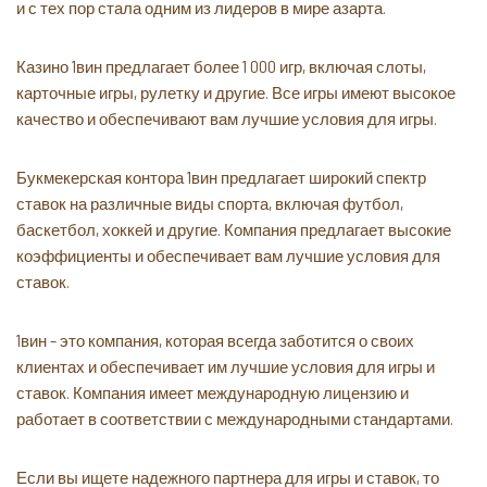
и с тех пор стала одним из лидеров в мире азарта.
Казино 1вин предлагает более 1 000 игр, включая слоты,
карточные игры, рулетку и другие. Все игры имеют высокое
качество и обеспечивают вам лучшие условия для игры.
Букмекерская контора 1вин предлагает широкий спектр
ставок на различные виды спорта, включая футбол,
баскетбол, хоккей и другие. Компания предлагает высокие
коэффициенты и обеспечивает вам лучшие условия для
ставок.
1вин – это компания, которая всегда заботится о своих
клиентах и обеспечивает им лучшие условия для игры и
ставок. Компания имеет международную лицензию и
работает в соответствии с международными стандартами.
Если вы ищете надежного партнера для игры и ставок, то