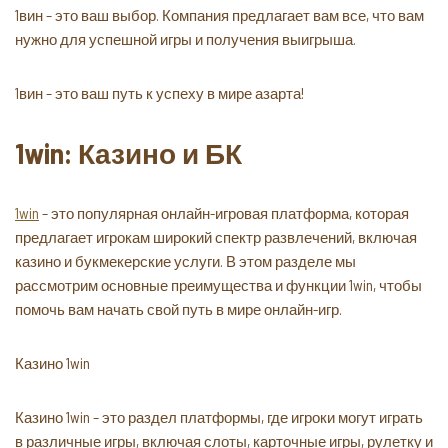
1вин – это ваш выбор. Компания предлагает вам все, что вам
нужно для успешной игры и получения выигрыша.
1вин – это ваш путь к успеху в мире азарта!
1win: Казино и БК
1win
– это популярная онлайн-игровая платформа, которая
предлагает игрокам широкий спектр развлечений, включая
казино и букмекерские услуги. В этом разделе мы
рассмотрим основные преимущества и функции 1win, чтобы
помочь вам начать свой путь в мире онлайн-игр.
Казино 1win
Казино 1win – это раздел платформы, где игроки могут играть
в различные игры, включая слоты, карточные игры, рулетку и