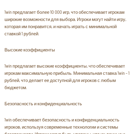
1win предлагает более 10 000 игр, что обеспечивает игрокам
широкие возможности для выбора. Игроки могут найти игру,
которая им понравится, и начать играть с минимальной
ставкой 1 рублей.
Высокие коэффициенты
1win предлагает высокие коэффициенты, что обеспечивает
игрокам максимальную прибыль. Минимальная ставка 1win – 1
рублей, что делает ее доступной для игроков с любым
бюджетом.
Безопасность и конфиденциальность
1win обеспечивает безопасность и конфиденциальность
игроков, используя современные технологии и системы