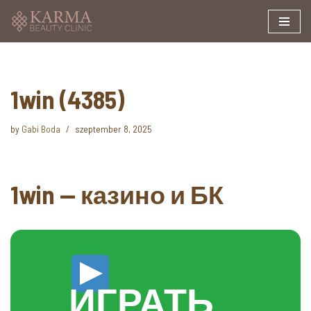
Skip
to
content
1win (4385)
by
Gabi Boda
szeptember 8, 2025
1win — казино и БК
ИГРАТЬ